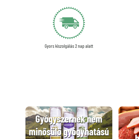
Gyors kiszolgálás 2 nap alatt
Gyógyszernek nem
minősülő gyógyhatású
h