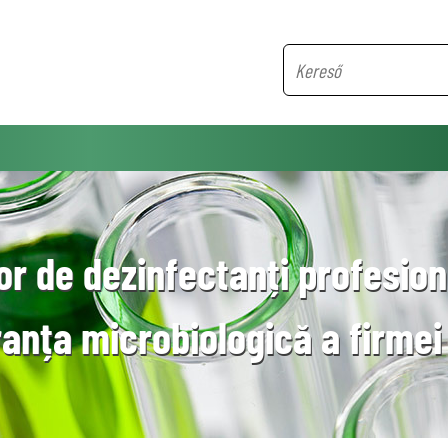
Banner 2
r de dezinfectanți profesion
anța microbiologică a firmei