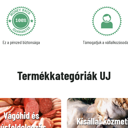
Ez a pénzed biztonsága
Támogatjuk a vállalkozásoda
Termékkategóriák UJ
Vágóhid és
Kisállat kozmet
úsfeldolgozás