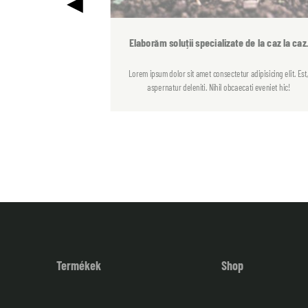
Elaborăm soluții specializate de la caz la caz
Lorem ipsum dolor sit amet consectetur adipisicing elit. Est
aspernatur deleniti. Nihil obcaecati eveniet hic!
Termékek
Shop