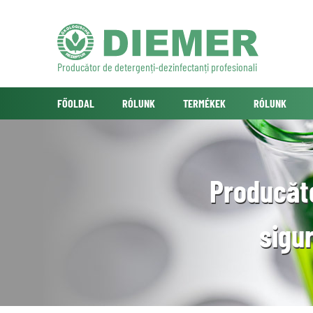
Producător de detergenți-dezinfectanți profesionali
FŐOLDAL
RÓLUNK
TERMÉKEK
RÓLUNK
Producăto
sigur