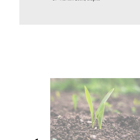
rat!
Est,