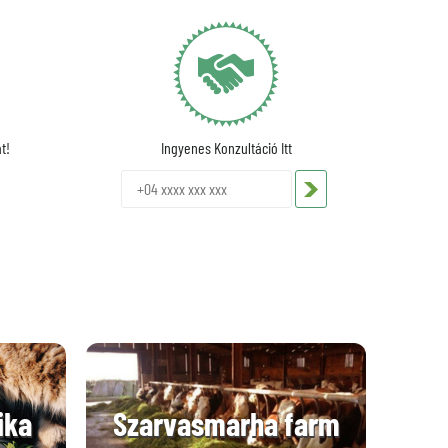
t!
Ingyenes Konzultáció Itt
ika
Szarvasmarha farm