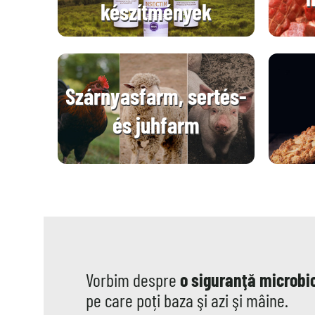
készítmények
Szárnyasfarm, sertés-
és juhfarm
Vorbim despre
o siguranţă microbi
pe care poți baza şi azi şi mâine.