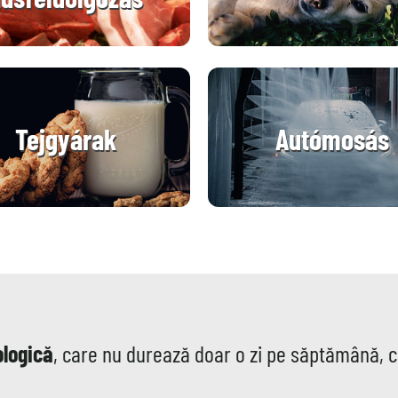
Tejgyárak
Autómosás
ologică
, care nu durează doar o zi pe săptămână, 