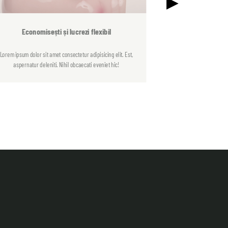
Economisești și lucrezi flexibil
Lorem ipsum dolor sit amet consectetur adipisicing elit. Est,
aspernatur deleniti. Nihil obcaecati eveniet hic!