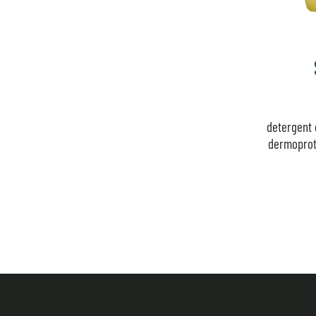
detergent
dermoprote