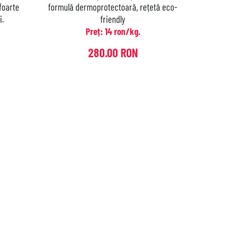
foarte
formulă dermoprotectoară, rețetă eco-
i.
friendly
Preț: 14 ron/kg.
280.00 RON