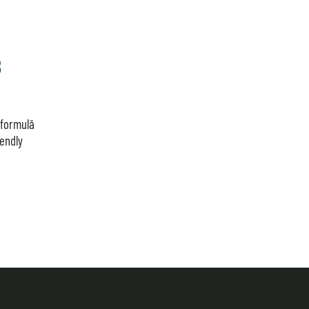
B
 formulă
iendly