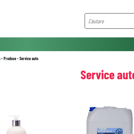
ă
-
Produse
-
Service auto
Service aut