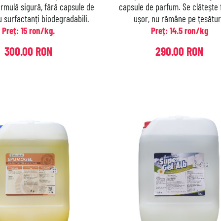
ormulă sigură, fără capsule de
capsule de parfum. Se clătește 
 surfactanți biodegradabili.
ușor, nu rămâne pe țesătur
Preț: 15 ron/kg.
Preț: 14.5 ron/kg
300.00 RON
290.00 RON