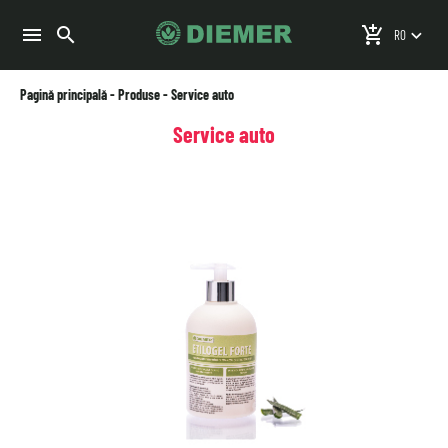
search
menu
add_shopping_cart
keyboard_arrow_down
Pagină principală
-
Produse
-
Service auto
Service auto