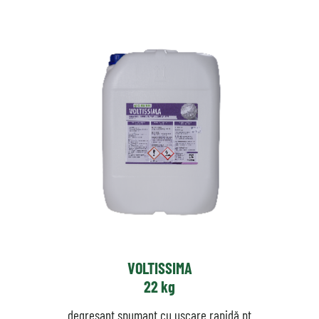
VOLTISSIMA
22 kg
degresant spumant cu uscare rapidă pt