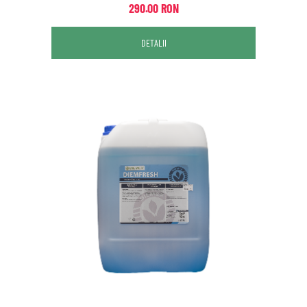
290.00 RON
DETALII