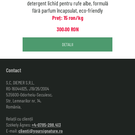
detergent lichid pentru rufe albe, formulă
fără parfum încapsulat, eco-friendly
Preț: 15 ron/kg
300.00 RON
DETALII
Contact
S.C. DIEMER S.R.L.
RO-16044925, J19/26/2004
535600-Odorheiu-Secuiesc,
Str. Lemnarilor nr. 14,
România.
Relații cu clienții
Székely Ágnes:
+4-0785-298.413
E-mail:
clienti@yoursignature.ro