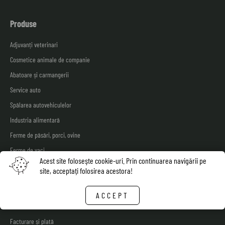
Produse
Adjuvanți veterinari
Cosmetice animale de companie
Abatoare și carmangerii
Service auto
Spălarea autovehiculelor
Industria alimentară
Ferme de păsări, porci, ovine
Ferme de vaci
Acest site foloseşte cookie-uri. Prin continuarea navigării pe
Shop
site, acceptaţi folosirea acestora!
Livrarea bunurilor
ACCEPT
Fisa tehnica de securitate
Facturare și plată