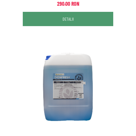
290.00 RON
DETALII