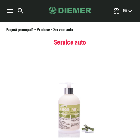
search
menu
add_shopping_cart
keyboard_arrow_down
Pagină principală
-
Produse
-
Service auto
Service auto