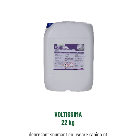
VOLTISSIMA
22 kg
degresant spumant cu uscare rapidă pt