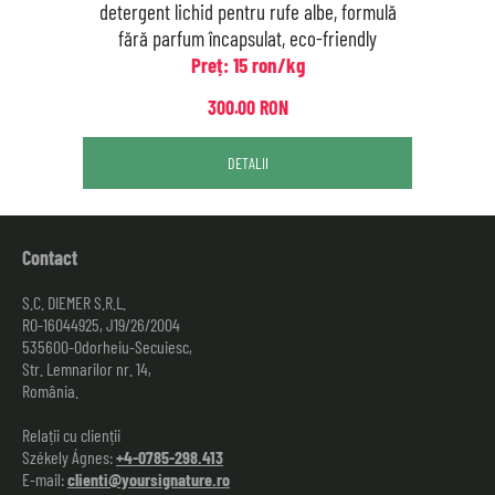
detergent lichid pentru rufe albe, formulă
fără parfum încapsulat, eco-friendly
Preț: 15 ron/kg
300.00 RON
DETALII
Contact
S.C. DIEMER S.R.L.
RO-16044925, J19/26/2004
535600-Odorheiu-Secuiesc,
Str. Lemnarilor nr. 14,
România.
Relații cu clienții
Székely Ágnes:
+4-0785-298.413
E-mail:
clienti@yoursignature.ro