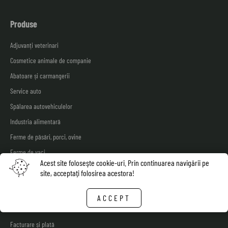
Produse
Adjuvanți veterinari
Cosmetice animale de companie
Abatoare și carmangerii
Service auto
Spălarea autovehiculelor
Industria alimentară
Ferme de păsări, porci, ovine
Ferme de vaci
Acest site foloseşte cookie-uri. Prin continuarea navigării pe
Shop
site, acceptaţi folosirea acestora!
Livrarea bunurilor
ACCEPT
Fisa tehnica de securitate
Facturare și plată