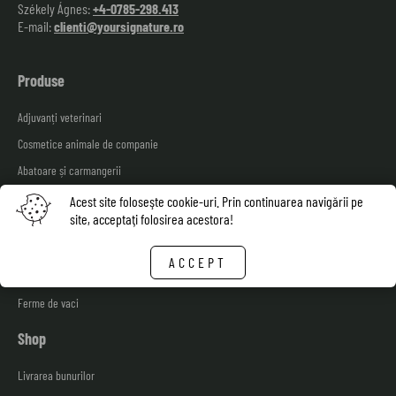
Székely Ágnes:
+4-0785-298.413
E-mail:
clienti@yoursignature.ro
Produse
Adjuvanți veterinari
Cosmetice animale de companie
Abatoare și carmangerii
Service auto
Acest site foloseşte cookie-uri. Prin continuarea navigării pe
site, acceptaţi folosirea acestora!
Spălarea autovehiculelor
Industria alimentară
ACCEPT
Ferme de păsări, porci, ovine
Ferme de vaci
Shop
Livrarea bunurilor