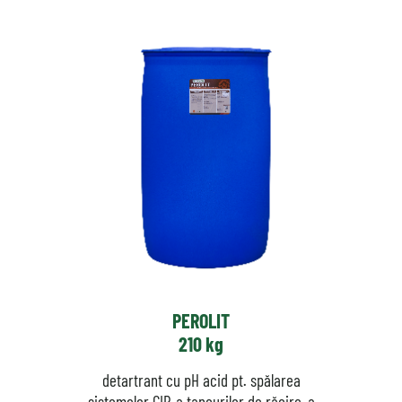
PEROLIT
210 kg
detartrant cu pH acid pt. spălarea
sistemelor CIP, a tancurilor de răcire, a