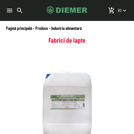
search
menu
add_shopping_cart
keyboard_arrow_down
Pagină principală
-
Produse
-
Industria alimentară
Fabrici de lapte