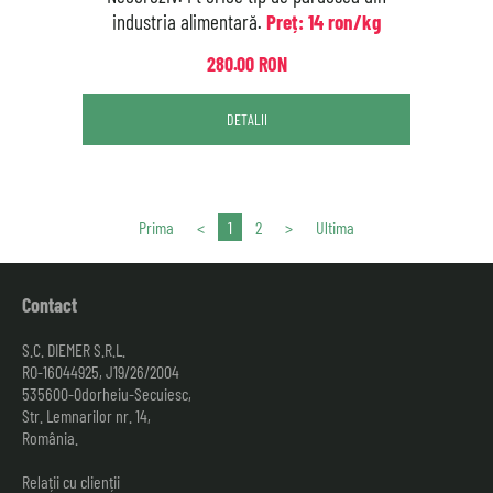
industria alimentară.
Preț: 14 ron/kg
280.00 RON
DETALII
Prima
<
1
2
>
Ultima
Contact
S.C. DIEMER S.R.L.
RO-16044925, J19/26/2004
535600-Odorheiu-Secuiesc,
Str. Lemnarilor nr. 14,
România.
Relații cu clienții