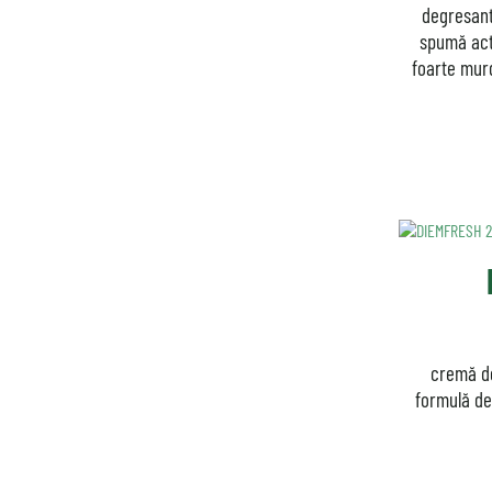
degresant
spumă act
foarte mur
cremă d
formulă de