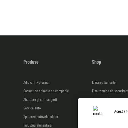
Produse
Shop
Adjuvanți veterinari
Livrarea bunurilor
Cosmetice animale de companie
Fisa tehnica de securitat
Abatoare și carmangerii
Facturare și plată
Service auto
Garanția calității: 100% d
Acest si
Spălarea autovehiculelor
Catalog ferme de pui
Industria alimentară