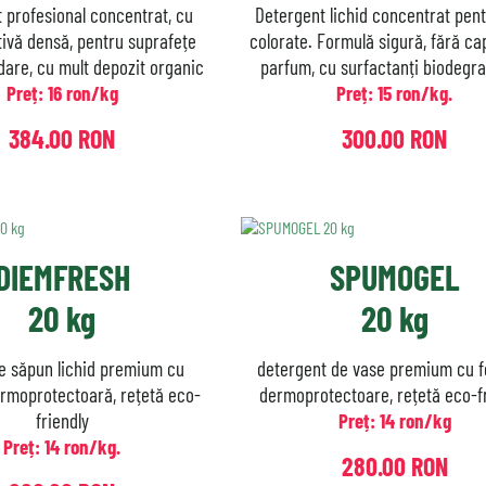
 profesional concentrat, cu
Detergent lichid concentrat pent
ivă densă, pentru suprafețe
colorate. Formulă sigură, fără ca
dare, cu mult depozit organic
parfum, cu surfactanți biodegra
Preț: 16 ron/kg
Preț: 15 ron/kg.
384.00 RON
300.00 RON
DIEMFRESH
SPUMOGEL
20 kg
20 kg
e săpun lichid premium cu
detergent de vase premium cu 
rmoprotectoară, rețetă eco-
dermoprotectoare, rețetă eco-f
friendly
Preț: 14 ron/kg
Preț: 14 ron/kg.
280.00 RON