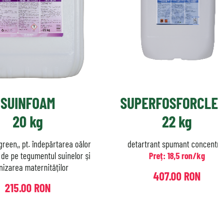
SUINFOAM
SUPERFOSFORCL
20 kg
22 kg
green,, pt. îndepărtarea oălor
detartrant spumant concent
 de pe tegumentul suinelor și
Preț: 18,5 ron/kg
nizarea maternităților
407.00 RON
215.00 RON