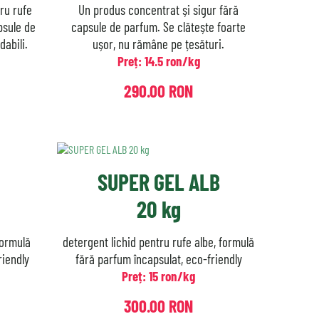
ru rufe
Un produs concentrat și sigur fără
psule de
capsule de parfum. Se clătește foarte
dabili.
ușor, nu rămâne pe țesături.
Preț: 14.5 ron/kg
290.00 RON
SUPER GEL ALB
20 kg
formulă
detergent lichid pentru rufe albe, formulă
riendly
fără parfum încapsulat, eco-friendly
Preț: 15 ron/kg
300.00 RON