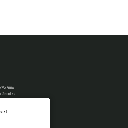
9/26/2004
-Secuiesc,
. 14,
tora!
4-0785-298.413
yoursignature.ro