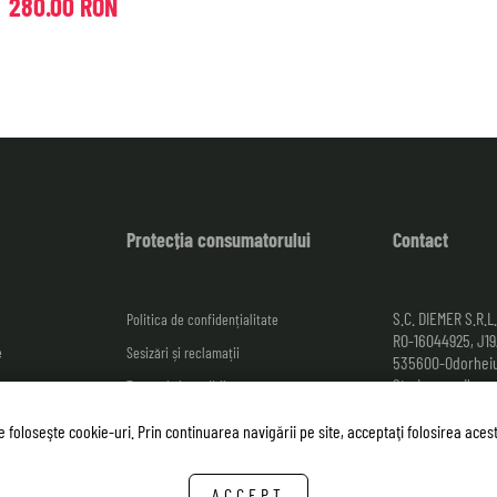
280.00 RON
Protecția consumatorului
Contact
S.C. DIEMER S.R.L.
Politica de confidențialitate
RO-16044925, J1
e
Sesizări și reclamații
535600-Odorheiu
Str. Lemnarilor nr
Termeni și condiții
România.
rept de retur
te foloseşte cookie-uri. Prin continuarea navigării pe site, acceptaţi folosirea aces
Relații cu clienții
Székely Ágnes:
+
ACCEPT
E-mail:
clienti@