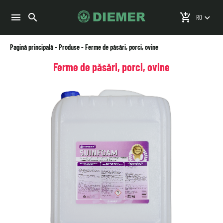
search
menu
add_shopping_cart
keyboard_arrow_down
Pagină principală
-
Produse
-
Ferme de păsări, porci, ovine
Ferme de păsări, porci, ovine