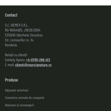
Contact
S.C. DIEMER S.R.L.
RO-16044925, J19/26/2004
535600-Odorheiu-Secuiesc,
Str. Lemnarilor nr. 14,
România.
Relații cu clienții
Székely Ágnes:
+4-0785-298.413
E-mail:
clienti@yoursignature.ro
Produse
Adjuvanți veterinari
Cosmetice animale de companie
Abatoare și carmangerii