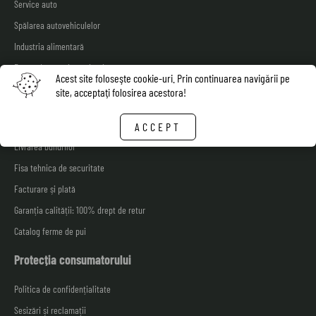
Service auto
Spălarea autovehiculelor
Industria alimentară
Ferme de păsări, porci, ovine
Acest site foloseşte cookie-uri. Prin continuarea navigării pe
Ferme de vaci
site, acceptaţi folosirea acestora!
Shop
ACCEPT
Livrarea bunurilor
Fisa tehnica de securitate
Facturare și plată
Garanția calității: 100% drept de retur
Catalog ferme de pui
Protecția consumatorului
Politica de confidențialitate
Sesizări și reclamații