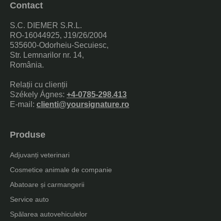
Contact
S.C. DIEMER S.R.L.
RO-16044925, J19/26/2004
535600-Odorheiu-Secuiesc,
Str. Lemnarilor nr. 14,
România.
Relații cu clienții
Székely Ágnes:
+4-0785-298.413
E-mail:
clienti@yoursignature.ro
Produse
Adjuvanți veterinari
Cosmetice animale de companie
Abatoare și carmangerii
Service auto
Spălarea autovehiculelor