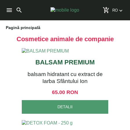
search
menu
add_shopping_cart
keyboard_arrow_down
Pagină principală
Cosmetice animale de companie
BALSAM PREMIUM
balsam hidratant cu extract de
Iarba Sfântului Ion
65.00 RON
DETALII