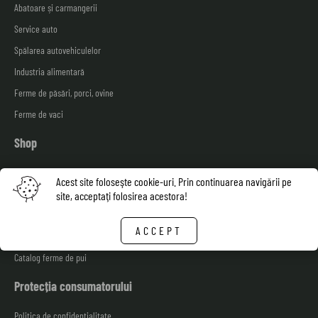
Abatoare și carmangerii
Service auto
Spălarea autovehiculelor
Industria alimentară
Ferme de păsări, porci, ovine
Ferme de vaci
Shop
Livrarea bunurilor
Acest site foloseşte cookie-uri. Prin continuarea navigării pe
Fisa tehnica de securitate
site, acceptaţi folosirea acestora!
Facturare și plată
ACCEPT
Garanția calității: 100% drept de retur
Catalog ferme de pui
Protecția consumatorului
Politica de confidențialitate