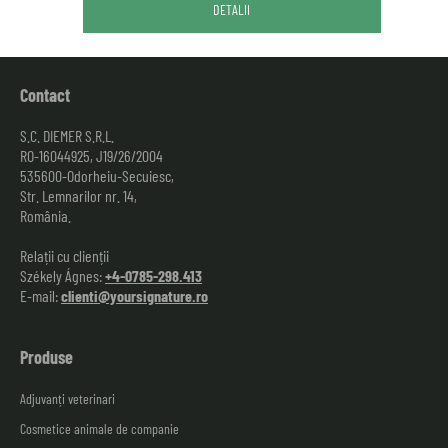
DETALII
Contact
S.C. DIEMER S.R.L.
RO-16044925, J19/26/2004
535600-Odorheiu-Secuiesc,
Str. Lemnarilor nr. 14,
România.
Relații cu clienții
Székely Ágnes:
+4-0785-298.413
E-mail:
clienti@yoursignature.ro
Produse
Adjuvanți veterinari
Cosmetice animale de companie