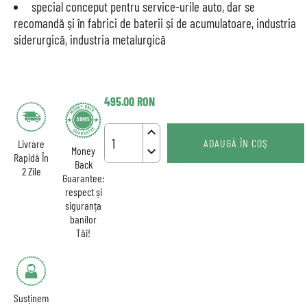
special conceput pentru service-urile auto, dar se
recomandă și în fabrici de baterii și de acumulatoare, industria
siderurgică, industria metalurgică
495.00
RON
keyboard_arrow_up
ADAUGĂ ÎN COŞ
Livrare
keyboard_arrow_down
Money
Rapidă În
Back
2 Zile
Guarantee:
respect și
siguranța
banilor
Tăi!
Susținem