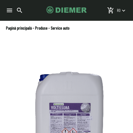
search
menu
add_shopping_cart
keyboard_arrow_down
Pagină principală
-
Produse
-
Service auto