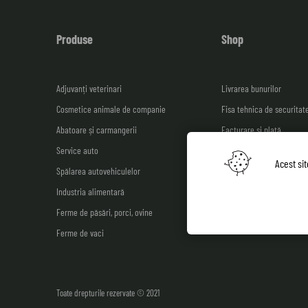
Produse
Shop
Adjuvanți veterinari
Livrarea bunurilor
Cosmetice animale de companie
Fisa tehnica de securitat
Abatoare și carmangerii
Facturare și plată
Service auto
Garanția calității: 100% d
Acest si
Spălarea autovehiculelor
Catalog ferme de pui
Industria alimentară
Ferme de păsări, porci, ovine
Ferme de vaci
Toate drepturile rezervate © 2021