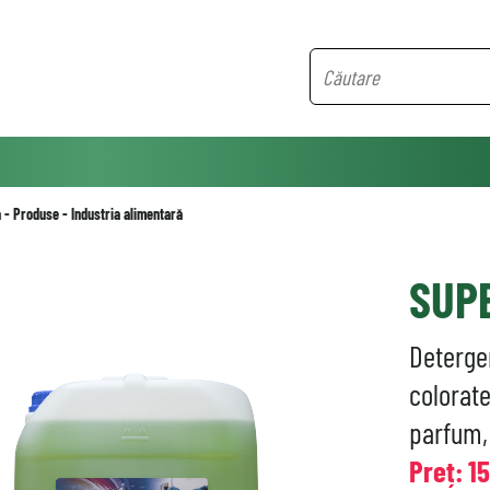
ă
-
Produse
-
Industria alimentară
SUPE
Detergen
colorate
parfum, 
Preț: 1