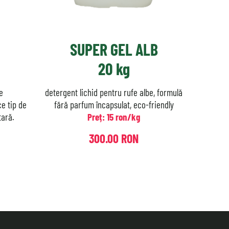
SUPER GEL ALB
20 kg
e
detergent lichid pentru rufe albe, formulă
ce tip de
fără parfum încapsulat, eco-friendly
tară.
Preț: 15 ron/kg
300.00 RON