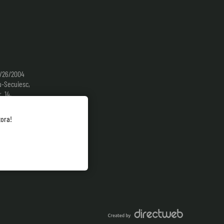
9/26/2004
-Secuiesc,
. 14,
tora!
4-0785-298.413
yoursignature.ro