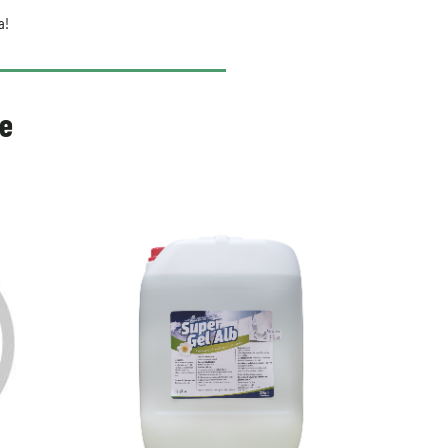
a!
re