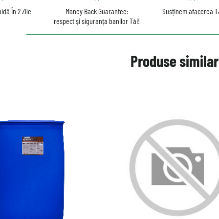
idă În 2 Zile
Money Back Guarantee:
Susținem afacerea T
respect și siguranța banilor Tăi!
Produse simila