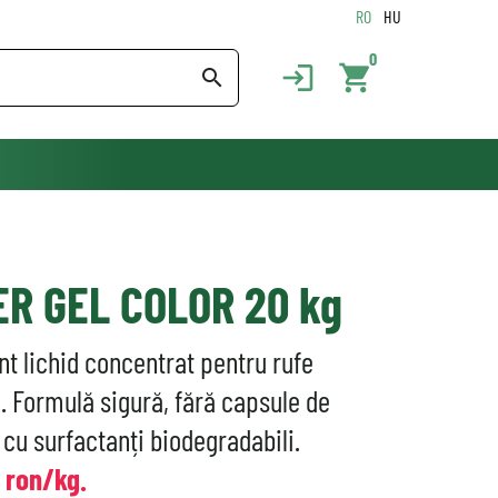
RO
HU
0
login
shopping_cart
search
R GEL COLOR 20 kg
t lichid concentrat pentru rufe
. Formulă sigură, fără capsule de
cu surfactanți biodegradabili.
5 ron/kg.