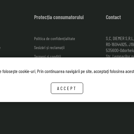
Protecția consumatorului
Contact
S.C. DIEMER S.R.L.
Politica de confidențialitate
RO-16044925, J1
e
Sesizări și reclamații
535600-Odorheiu
Str. Lemnarilor nr
Termeni și condiții
România.
rept de retur
te foloseşte cookie-uri. Prin continuarea navigării pe site, acceptaţi folosirea aces
Relații cu clienții
Székely Ágnes:
+
E-mail:
clienti@
ACCEPT