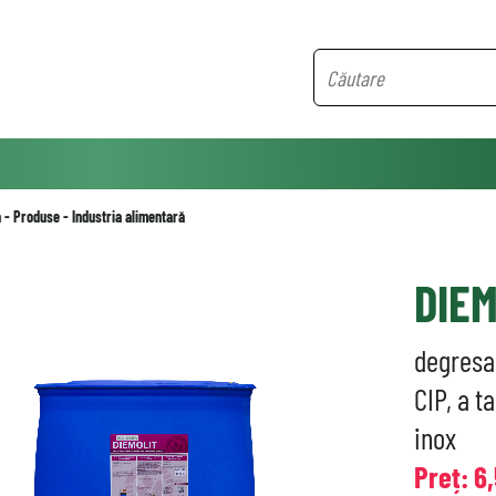
ă
-
Produse
-
Industria alimentară
DIEM
degresa
CIP, a t
inox
Preț: 6