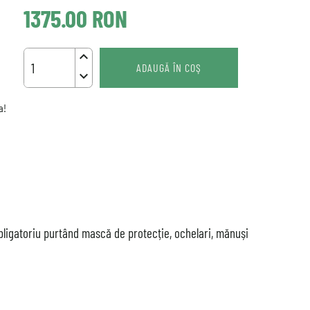
1375.00
RON
keyboard_arrow_up
ADAUGĂ ÎN COŞ
keyboard_arrow_down
a!
ligatoriu purtând mască de protecție, ochelari, mănuși