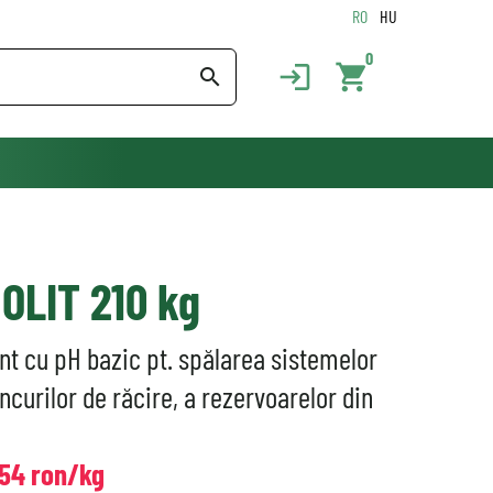
RO
HU
0
login
shopping_cart
search
OLIT 210 kg
nt cu pH bazic pt. spălarea sistemelor
ancurilor de răcire, a rezervoarelor din
,54 ron/kg