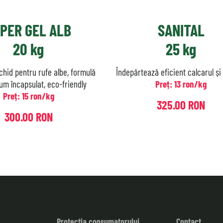
PER GEL ALB
SANITAL
20 kg
25 kg
chid pentru rufe albe, formulă
Îndepărtează eficient calcarul și
um încapsulat, eco-friendly
Preț: 13 ron/kg
Preț: 15 ron/kg
325.00 RON
300.00 RON
Protecția consumatorului
Contact