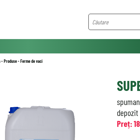
ă
-
Produse
-
Ferme de vaci
SUP
spumant
depozit
Preț: 1