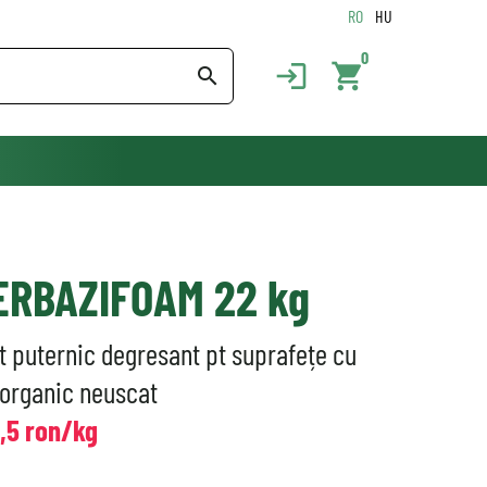
RO
HU
0
login
shopping_cart
search
ERBAZIFOAM 22 kg
 puternic degresant pt suprafețe cu
 organic neuscat
8,5 ron/kg