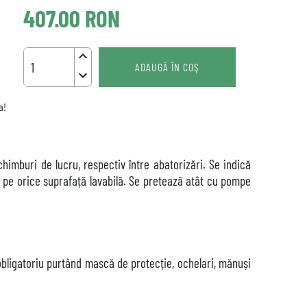
407.00
RON
keyboard_arrow_up
ADAUGĂ ÎN COŞ
keyboard_arrow_down
a!
imburi de lucru, respectiv între abatorizări. Se indică
e pe orice suprafață lavabilă. Se pretează atât cu pompe
bligatoriu purtând mască de protecție, ochelari, mănuși