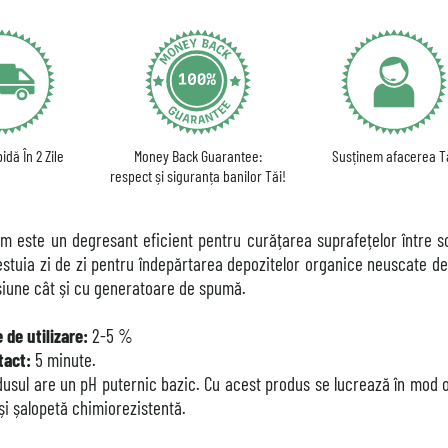
idă În 2 Zile
Money Back Guarantee:
Susținem afacerea T
respect și siguranța banilor Tăi!
m este un degresant eficient pentru curățarea suprafețelor între sch
cestuia zi de zi pentru îndepărtarea depozitelor organice neuscate d
esiune cât și cu generatoare de spumă.
 de utilizare:
2-5 %
tact:
5 minute.
usul are un pH puternic bazic. Cu acest produs se lucrează în mod o
și șalopetă chimiorezistentă.