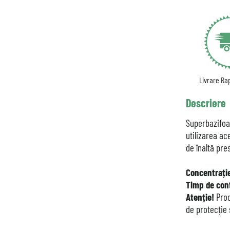
Livrare Rap
Descriere
Superbazifoa
utilizarea a
de înaltă pr
Concentrație
Timp de con
Atenție!
Prod
de protecție 