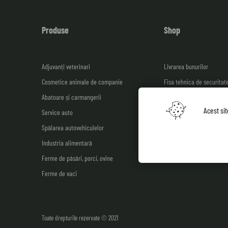
Produse
Shop
Adjuvanți veterinari
Livrarea bunurilor
Cosmetice animale de companie
Fisa tehnica de securitat
Abatoare și carmangerii
Facturare și plată
Acest si
Service auto
Garanția calității: 100% d
Spălarea autovehiculelor
Catalog ferme de pui
Industria alimentară
Ferme de păsări, porci, ovine
Ferme de vaci
Toate drepturile rezervate © 2021