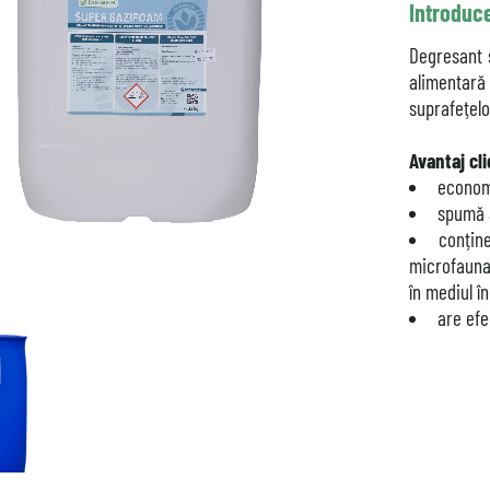
Introduc
Degresant s
alimentară
suprafețelo
Avantaj cli
economi
spumă a
conține
microfauna
în mediul î
are efe