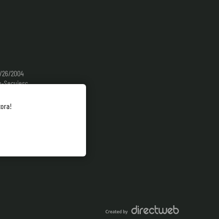
9/26/2004
-Secuiesc,
. 14,
tora!
4-0785-298.413
yoursignature.ro