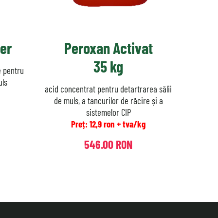
ger
Peroxan Activat
35 kg
e pentru
uls
acid concentrat pentru detartrarea sălii
de muls, a tancurilor de răcire și a
sistemelor CIP
Preț: 12,9 ron + tva/kg
546.00 RON