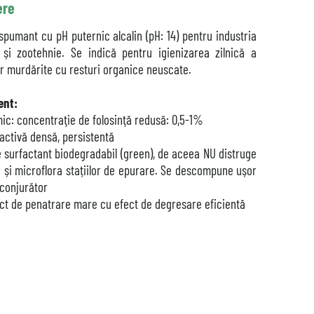
ere
pumant cu pH puternic alcalin (pH: 14) pentru industria
 și zootehnie. Se indică pentru igienizarea zilnică a
r murdărite cu resturi organice neuscate.
ent:
c: concentraţie de folosinţă redusă: 0,5-1%
ctivă densă, persistentă
 surfactant biodegradabil (green), de aceea NU distruge
 și microflora stațiilor de epurare. Se descompune ușor
nconjurător
ct de penatrare mare cu efect de degresare eficientă