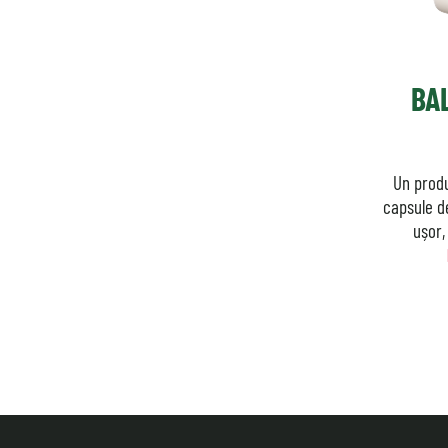
BA
Un produ
capsule d
ușor,