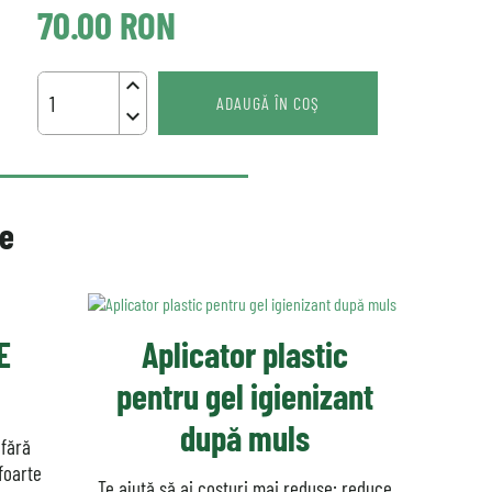
70.00
RON
keyboard_arrow_up
ADAUGĂ ÎN COŞ
keyboard_arrow_down
re
E
Aplicator plastic
pentru gel igienizant
după muls
 fără
foarte
Te ajută să ai costuri mai reduse: reduce