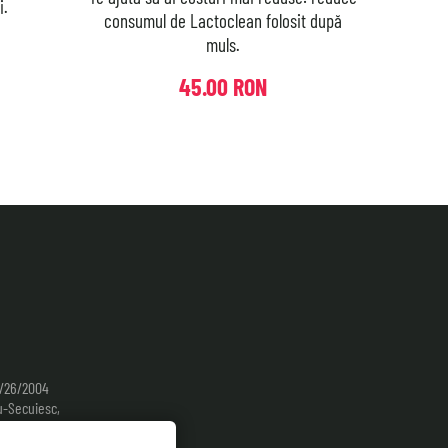
i.
consumul de Lactoclean folosit după
muls.
45.00 RON
9/26/2004
-Secuiesc,
. 14,