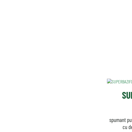
SU
spumant put
cu d