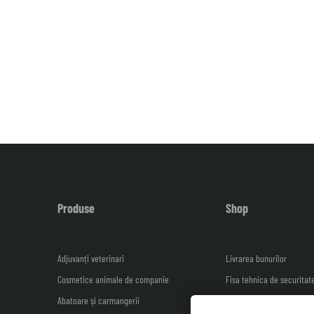
Produse
Shop
Adjuvanți veterinari
Livrarea bunurilor
Cosmetice animale de companie
Fisa tehnica de securitat
Abatoare și carmangerii
Facturare și plată