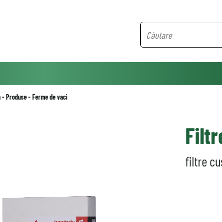
ă
-
Produse
-
Ferme de vaci
Filt
filtre c