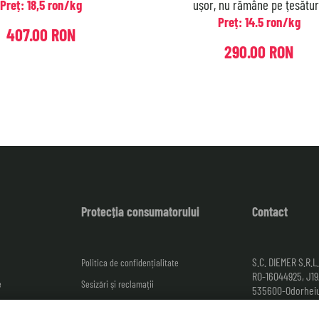
Preț: 18,5 ron/kg
ușor, nu rămâne pe țesătur
Preț: 14.5 ron/kg
407.00 RON
290.00 RON
Protecția consumatorului
Contact
S.C. DIEMER S.R.L.
Politica de confidențialitate
RO-16044925, J1
e
Sesizări și reclamații
535600-Odorheiu
Str. Lemnarilor nr
Termeni și condiții
România.