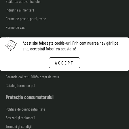
Spălarea autovehiculelor
Industria alimentară
Ferme de păsări, porci, ovine
Ferme de vaci
Shop
Acest site foloseşte cookie-uri. Prin continuarea navigării pe
site, acceptaţi folosirea acestora!
Livrarea bunurilor
Fisa tehnica de securitate
ACCEPT
Facturare și plată
Garanția calității: 100% drept de retur
Catalog ferme de pui
Protecția consumatorului
Politica de confidențialitate
Sesizări și reclamații
Termeni și condiții