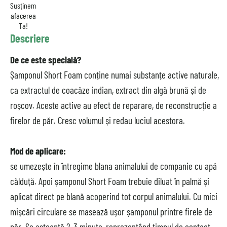
Susținem
afacerea
Ta!
Descriere
De ce este specială?
Șamponul Short Foam conține numai substanțe active naturale,
ca extractul de coacăze indian, extract din algă brună și de
roșcov. Aceste active au efect de reparare, de reconstrucție a
firelor de păr. Cresc volumul și redau luciul acestora.
Mod de aplicare:
se umezește în întregime blana animalului de companie cu apă
călduță. Apoi șamponul Short Foam trebuie diluat în palmă și
aplicat direct pe blană acoperind tot corpul animalului. Cu mici
mișcări circulare se masează ușor șamponul printre firele de
păr. Se așteaptă 2-3 minute, reprezentând timpul de contact,