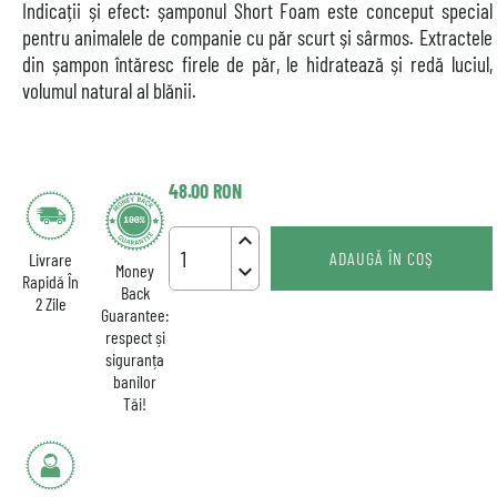
Indicații și efect: șamponul Short Foam este conceput special
pentru animalele de companie cu păr scurt și sârmos. Extractele
din șampon întăresc firele de păr, le hidratează și redă luciul,
volumul natural al blănii.
48.00
RON
keyboard_arrow_up
ADAUGĂ ÎN COŞ
Livrare
keyboard_arrow_down
Money
Rapidă În
Back
2 Zile
Guarantee:
respect și
siguranța
banilor
Tăi!