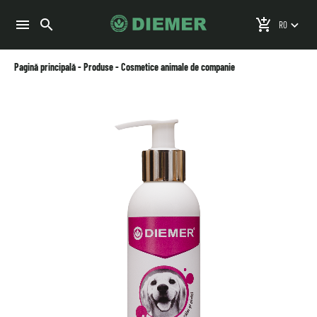
search
menu
add_shopping_cart
keyboard_arrow_down
Pagină principală
-
Produse
-
Cosmetice animale de companie