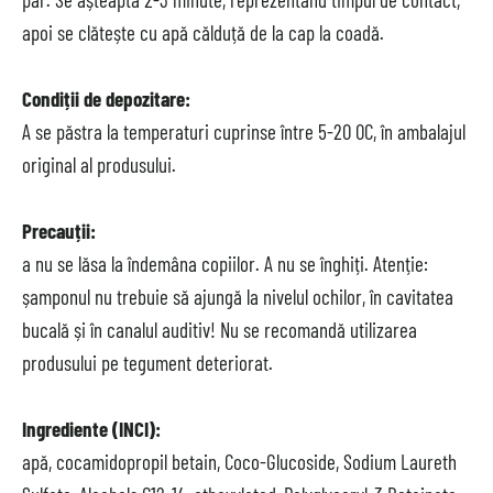
apoi se clătește cu apă călduță de la cap la coadă.
Condiții de depozitare:
A se păstra la temperaturi cuprinse între 5-20 0C, în ambalajul
original al produsului.
Precauții:
a nu se lăsa la îndemâna copiilor. A nu se înghiți. Atenție:
șamponul nu trebuie să ajungă la nivelul ochilor, în cavitatea
bucală și în canalul auditiv! Nu se recomandă utilizarea
produsului pe tegument deteriorat.
Ingrediente (INCI):
apă, cocamidopropil betain, Coco-Glucoside, Sodium Laureth