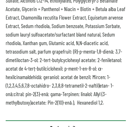
Sulfate, Alcohols C12-14, ethoxylated, Polyglyceryl-3 Betainate
Acetate, Glycerin + Panthenol + Niacin + Biotin + Betula alba Leaf
Extract, Chamomilla recutita Flower Extract, Equisetum arvense
Extract, Sedum rhodiola, Sodium benzoate, Potassium Sorbate,
sodium lauryl sulfoacetate/surfactant bland natural, Sedum
rhodiola, Xanthan gum, Glutamic acid, N,N-diacetic acid,
tetrasodium salt, parfum grapefruit: (R)-p-menta-1,8-dienă; 3,7-
dimetiloctan-3-ol; 2-tert-butylcyclohexyl acetate; 2-feniletanol;
acetat de 4-terț-butilciclohexil; p-ment-1-en-8-ol; α-
hexilcinamaldehidă; geraniol; acetat de benzil; Mircen; 1-
(1,2,3,4,5,6,7,8-octahidro- 2,3,8,8-tetrametil-2-naftil)etan- 1-
onă;citral; pin-2(3)-enă; gama-Terpinen; linalol; Allyl (3-
methylbutoxy)acetate; Pin-2(10)-enă.), Hexanediol 1,2.