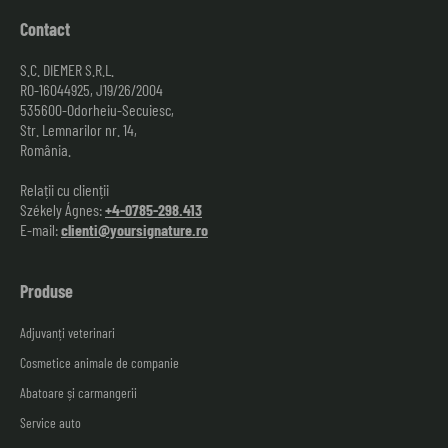
Contact
S.C. DIEMER S.R.L.
RO-16044925, J19/26/2004
535600-Odorheiu-Secuiesc,
Str. Lemnarilor nr. 14,
România.
Relații cu clienții
Székely Ágnes:
+4-0785-298.413
E-mail:
clienti@yoursignature.ro
Produse
Adjuvanți veterinari
Cosmetice animale de companie
Abatoare și carmangerii
Service auto