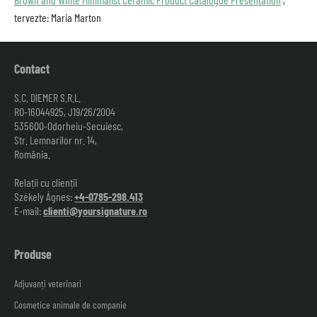
tervezte: Maria Marton
Contact
S.C. DIEMER S.R.L.
RO-16044925, J19/26/2004
535600-Odorheiu-Secuiesc,
Str. Lemnarilor nr. 14,
România.
Relații cu clienții
Székely Ágnes:
+4-0785-298.413
E-mail:
clienti@yoursignature.ro
Produse
Adjuvanți veterinari
Cosmetice animale de companie