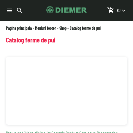
search
menu
add_shopping_cart
keyboard_arrow_down
Pagină principală
-
Meniuri footer
-
Shop
-
Catalog ferme de pui
Catalog ferme de pui
Brown and White Minimalist Ceramic Product Catalogue Presentation
,