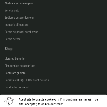
Abatoare și carmangerii
Service auto
Spălarea autovehiculelor
Industria alimentară
Ferme de păsări, porci, ovine
Ferme de vaci
Shop
Livrarea bunurilor
Fisa tehnica de securitate
Facturare și plată
Garanția calității: 100% drept de retur
Catalog ferme de pui
Protecția consumatorului
Acest site foloseşte cookie-uri. Prin continuarea navigării pe
site, acceptaţi folosirea acestora!
Politica de confidențialitate